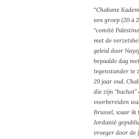
“
Chabane Kadem h
een groep (20 à 2
“comité Palestin
met de verzetsbe
geleid door Nayef
bepaalde dag met
tegenstander te z
29 jaar oud. Cha
die zijn “bachot”
voorbereiden wa
Brussel, waar ik 
Jordanië gepubli
vroeger door de j