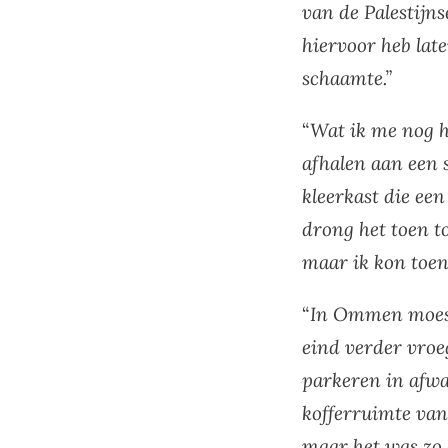
van de Palestijn
hiervoor heb lat
schaamte.”
“
Wat ik me nog h
afhalen aan een s
kleerkast die een
drong het toen t
maar ik kon toen
“
In Ommen moest 
eind verder vroe
parkeren in afwa
kofferruimte van 
maar het was zo 