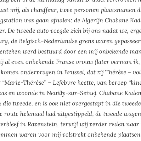
ast mij, als chauffeur, twee personen plaatsnamen d
gstation was gaan afhalen: de Algerijn Chabane Ka
r. De tweede auto voegde zich bij ons nadat we, erg
rg, de Belgisch-Nederlandse grens waren gepasseer
kenteken werd bestuurd door een mij onbekende man
j al even onbekende Franse vrouw (later vernam ik,
 komen ondervragen in Brussel, dat zij Thérèse – vo
 “Marie-Thérèse” – Lefebvre heette, van beroep “kin
was en woonde in Neuilly-sur-Seine). Chabane Kade
in die tweede, en is ook niet overgestapt in die twee
e route helemaal had uitgestippeld; de tweede wagen
hterbleef in Ravenstein, terwijl wij verder reden na
mmen waren voor mij volstrekt onbekende plaatsen.