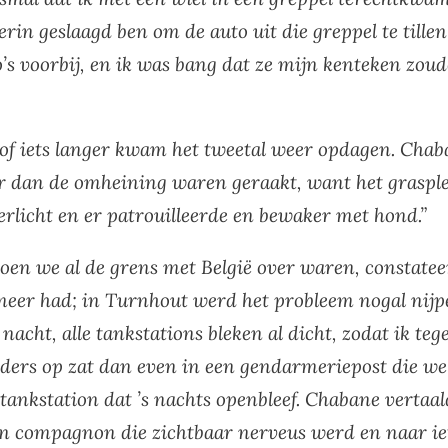
erin geslaagd ben om de auto uit die greppel te tille
’s voorbij, en ik was bang dat ze mijn kenteken zou
 of iets langer kwam het tweetal weer opdagen. Cha
er dan de omheining waren geraakt, want het grasp
erlicht en er patrouilleerde en bewaker met hond.”
 toen we al de grens met België over waren, constateer
eer had; in Turnhout werd het probleem nogal nijp
 nacht, alle tankstations bleken al dicht, zodat ik te
anders op zat dan even in een gendarmeriepost die we
ankstation dat ’s nachts openbleef. Chabane vertaald
jn compagnon die zichtbaar nerveus werd en naar iet