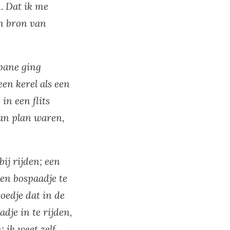
. Dat ik me
en bron van
bane ging
en kerel als een
in een flits
van plan waren,
j rijden; een
en bospaadje te
oedje dat in de
dje in te rijden,
 ik weet zelf