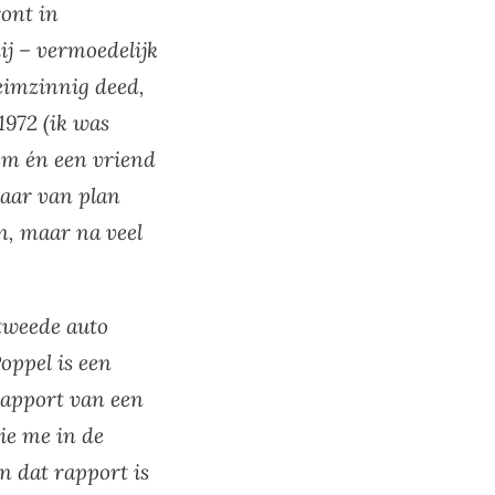
ront in
ij – vermoedelijk
eimzinnig deed,
1972 (ik was
em én een vriend
daar van plan
n, maar na veel
tweede auto
oppel is een
rapport van een
ie me in de
n dat rapport is