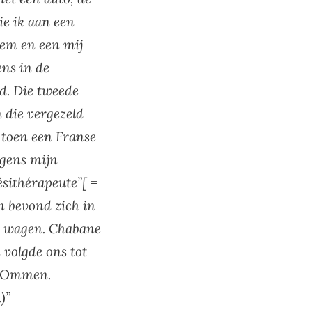
ie ik aan een
dem en een mij
ens in de
d. Die tweede
 die vergezeld
 toen een Franse
lgens mijn
ésithérapeute”[ =
m bevond zich in
de wagen. Chabane
 volgde ons tot
ar Ommen.
)”