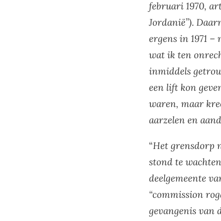
februari 1970, ar
Jordanië”). Daarn
ergens in 1971 –
wat ik ten onrech
inmiddels getrou
een lift kon geve
waren, maar kree
aarzelen en aandr
“
Het grensdorp n
stond te wachten
deelgemeente van
“commission roga
gevangenis van d