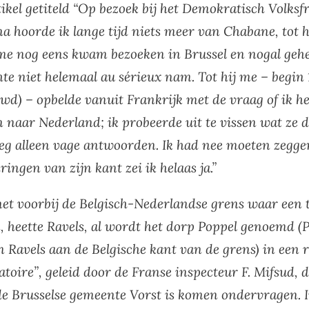
tikel getiteld “Op bezoek bij het Demokratisch Volksf
a hoorde ik lange tijd niets meer van Chabane, tot h
 me nog eens kwam bezoeken in Brussel en nogal geh
te niet helemaal au sérieux nam. Tot hij me – begin 
wd) – opbelde vanuit Frankrijk met de vraag of ik h
n naar Nederland; ik probeerde uit te vissen wat ze 
g alleen vage antwoorden. Ik had nee moeten zegge
ingen van zijn kant zei ik helaas ja.”
et voorbij de Belgisch-Nederlandse grens waar een 
, heette Ravels, al wordt het dorp Poppel genoemd (P
 Ravels aan de Belgische kant van de grens) in een 
toire”, geleid door de Franse inspecteur F. Mifsud, d
e Brusselse gemeente Vorst is komen ondervragen. I