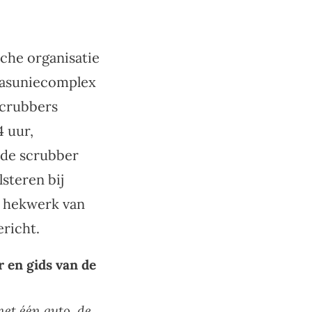
sche organisatie
Gasuniecomplex
scrubbers
4 uur,
 de scrubber
lsteren bij
t hekwerk van
ericht.
r en gids van de
et één auto, de