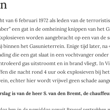
n
ht van 6 februari 1972 als leden van de terroristi
ber” een gat in de omheining knippen van het 
 Explosieven worden aangebracht op een van de 
es) binnen het Gasunieterrein. Enige tijd later, na 
ading die een gat slaat in een vochtvanger onder
troleerd gas uitstroomt en in brand vliegt. In Vi
en die nacht rond 4 uur ook explosieven bij he
ein, echter hier wordt vrijwel geen schade aang
slag is van de heer S. van den Bremt, de chauffeu
dag ben in de namiddag vanuit Brussel vertrokken m