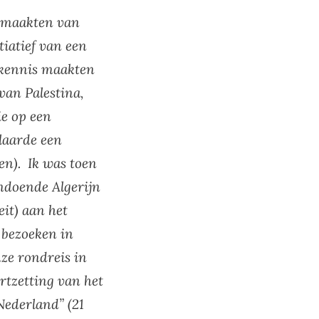
itmaakten van
tiatief van een
e kennis maakten
van Palestina,
ie op een
laarde een
gen). Ik was toen
andoende Algerijn
eit) aan het
 bezoeken in
nze rondreis in
rtzetting van het
Nederland” (21