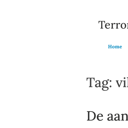
Naar
de
Terro
inhoud
springen
Home
Tag:
vi
De aan