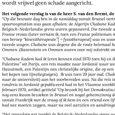
wordt vrijwel geen schade aangericht.
Het volgende verslag is van de heer S. van den Bremt, de
“
Op die bewuste dag ben in de namiddag vanuit Brussel vertr
spoorwegstation was gaan afhalen: de Algerijn Chabane Kade
Belgisch-Nederlandse grens waren gepasseerd. Die tweede a
Franse vrouw (later vernam ik, toen een Franse politieman m
van beroep “kinésithérapeute”[ = fysiotherapeut] was en woon
tweede wagen. Chabane was degene die de route helemaal had 
Ommen. (Ravenstein en Ommen waren voor mij volstrekt onb
“
Chabane Kadem had ik leren kennen eind 1970 toen hij en ik 
Palestine” uit Parijs, een reis maakte naar Jordanië waar w
Hawatmeh, een Palestijn van christelijke origine, die op een
het kapen van lijnvliegtuigen). Ik was toen 29 jaar oud. Cha
naar de universiteit) aan het voorbereiden was. Na die reis 
rondreis in Jordanië gepubliceerd had in het Vlaamse weekbla
februari 1970, artikel getiteld “Op bezoek bij het Demokratis
nog eens kwam bezoeken in Brussel en nogal geheimzinnig dee
vanuit Frankrijk met de vraag of ik hem én een vriend een li
had nee moeten zeggen, maar na veel aarzelen en aandringen 
“
Het grensdorp net voorbij de Belgisch-Nederlandse grens w