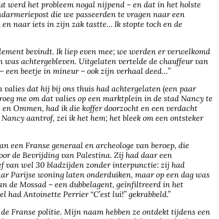
ut werd het probleem nogal nijpend – en dat in het holste
gendarmeriepost die we passeerden te vragen naar een
n naar iets in zijn zak tastte… Ik stopte toch en de
rlement bevindt. Ik liep even mee; we werden er verwelkomd
n was achtergebleven. Uitgelaten vertelde de chauffeur van
– een beetje in mineur – ook zijn verhaal deed…”
valies dat hij bij ons thuis had achtergelaten (een paar
roeg me om dat valies op een marktplein in de stad Nancy te
n en Ommen, had ik die koffer doorzocht en een verdacht
n Nancy aantrof, zei ik het hem; het bleek om een ontsteker
van een Franse generaal en archeologe van beroep, die
voor de Bevrijding van Palestina. Zij had daar een
ef van wel 30 bladzijden zonder interpunctie: zij had
 haar Parijse woning laten onderduiken, maar op een dag was
an de Mossad – een dubbelagent, geïnfiltreerd in het
 had Antoinette Perrier “C’est lui!” gekrabbeld.”
 de Franse politie. Mijn naam hebben ze ontdekt tijdens een