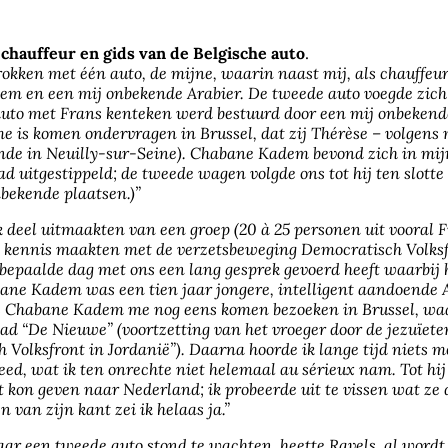
 chauffeur en gids van de Belgische auto
.
okken met één auto, de mijne, waarin naast mij, als chauffeu
m en een mij onbekende Arabier. De tweede auto voegde zich 
uto met Frans kenteken werd bestuurd door een mij onbekend
e is komen ondervragen in Brussel, dat zij Thérèse – volgens 
de in Neuilly-sur-Seine). Chabane Kadem bevond zich in mijn a
uitgestippeld; de tweede wagen volgde ons tot hij ten slotte 
ekende plaatsen.)”
deel uitmaakten van een groep (20 à 25 personen uit vooral Fra
e kennis maakten met de verzetsbeweging Democratisch Volksfr
 bepaalde dag met ons een lang gesprek gevoerd heeft waarbij h
bane Kadem was een tien jaar jongere, intelligent aandoende Al
is Chabane Kadem me nog eens komen bezoeken in Brussel, waar 
d “De Nieuwe” (voortzetting van het vroeger door de jezuïeten
ch Volksfront in Jordanië”). Daarna hoorde ik lange tijd niets 
d, wat ik ten onrechte niet helemaal au sérieux nam. Tot hij
ft kon geven naar Nederland; ik probeerde uit te vissen wat z
van zijn kant zei ik helaas ja.”
aar een tweede auto stond te wachten, heette Ravels, al word