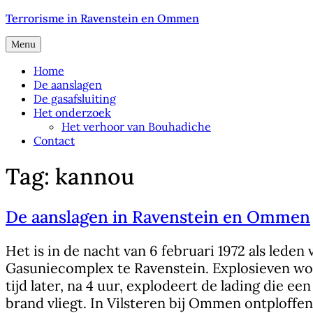
Naar
Terrorisme in Ravenstein en Ommen
de
inhoud
Menu
springen
Home
De aanslagen
De gasafsluiting
Het onderzoek
Het verhoor van Bouhadiche
Contact
Tag:
kannou
De aanslagen in Ravenstein en Ommen
Het is in de nacht van 6 februari 1972 als lede
Gasuniecomplex te Ravenstein. Explosieven word
tijd later, na 4 uur, explodeert de lading die 
brand vliegt. In Vilsteren bij Ommen ontploffe