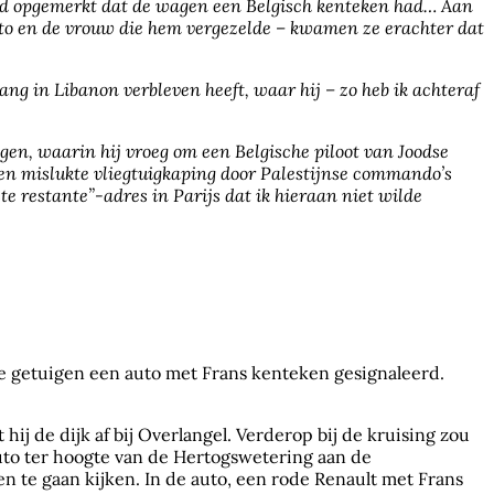
 had opgemerkt dat de wagen een Belgisch kenteken had… Aan
uto en de vrouw die hem vergezelde – kwamen ze erachter dat
ang in Libanon verbleven heeft, waar hij – zo heb ik achteraf
en, waarin hij vroeg om een Belgische piloot van Joodse
een mislukte vliegtuigkaping door Palestijnse commando’s
e restante”-adres in Parijs dat ik hieraan niet wilde
 getuigen een auto met Frans kenteken gesignaleerd.
hij de dijk af bij Overlangel. Verderop bij de kruising zou
 auto ter hoogte van de Hertogswetering aan de
n te gaan kijken. In de auto, een rode Renault met Frans