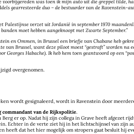
 voorbijgereden was toen ik mijn auto uit die greppel tilde,
iddels gearresteerde duo – de bestuurder van de Ravenstein-a
het Palestijnse verzet uit Jordanië in september 1970 maandenl
– banden moet hebben aangeknoopt met Zwarte September.”
tein en Ommen, in Brussel een briefje van Chabane heb gekreg
te van Brussel, want deze piloot moest “gestraft” worden na 
door Georges Habache). Ik heb hem toen geantwoord op een “post
ijzigd overgenomen.
ken wordt gesignaleerd, wordt in Ravenstein door meerdere
g commandant van de Rijkspolitie
.
rg er op. Nadat hij zijn collega in Grave heeft afgezet rijdt 
in. Echter in de verte ziet hij in het lichtschijnsel van zijn
heeft dat het hier mogelijk om stropers gaat besluit hij eve