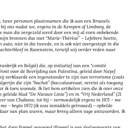
r, twee personen plaatsnamen die ik aan een Brussels
bij ons nadat we, ergens in de Kempen of Limburg, de
e man die vergezeld werd door een mij al even onbekende
mijn bronnen dus niet “Marie-Thérèse” – Lefebvre heette,
uto, niet in die tweede, en is ook niet overgestapt in die
achterbleef in Ravenstein, terwijl wij verder reden naar
nkrijk en België) die, op initiatief van een “comité
ont voor de Bevrijding van Palestina, geleid door Nayef
ij verklaarde een tegenstander te zijn van terrorisme (zoals
gerijn die zijn “bachot” (baccalaureaat, vereist als toegang
ik toen woonde. Ik liet hem artikelen zien die ik over onze
 geleide blad “De Nieuwe Linie”) en in “Vrij Nederland” (21
meer van Chabane, tot hij – vermoedelijk ergens in 1971 – me
 me – begin 1972 (ik was inmiddels getrouwd) – opbelde
e daar van plan waren, maar kreeg alleen vage antwoorden. Ik
t het dorp Poppel genoemd (Poppel is een deelgemeente van