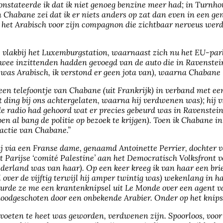
constateerde ik dat ik niet genoeg benzine meer had; in Turnho
gen Chabane zei dat ik er niets anders op zat dan even in een 
 het Arabisch voor zijn compagnon die zichtbaar nerveus werd e
fé vlakbij het Luxemburgstation, waarnaast zich nu het EU-pa
twee inzittenden hadden gevoegd van de auto die in Ravenstei
 was Arabisch, ik verstond er geen jota van), waarna Chabane 
een telefoontje van Chabane (uit Frankrijk) in verband met een 
ding bij ons achtergelaten, waarna hij verdwenen was); hij v
de radio had gehoord wat er precies gebeurd was in Ravenstei
oen al bang de politie op bezoek te krijgen). Toen ik Chabane i
eactie van Chabane.”
ij via een Franse dame, genaamd Antoinette Perrier, dochter 
et Parijse ‘comité Palestine’ aan het Democratisch Volksfront 
Nederland was van haar). Op een keer kreeg ik van haar een bri
l over de vijftig terwijl hij amper twintig was) wekenlang in
tuurde ze me een krantenknipsel uit Le Monde over een agent v
doodgeschoten door een onbekende Arabier. Onder op het knipsel
voeten te heet was geworden, verdwenen zijn. Spoorloos, voor