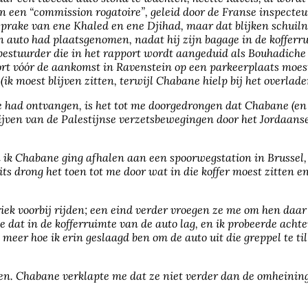
n een “commission rogatoire”, geleid door de Franse inspecteu
 sprake van ene Khaled en ene Djihad, maar dat blijken schui
 auto had plaatsgenomen, nadat hij zijn bagage in de kofferru
 bestuurder die in het rapport wordt aangeduid als Bouhadiche
rt vóór de aankomst in Ravenstein op een parkeerplaats moest 
ik moest blijven zitten, terwijl Chabane hielp bij het overladen
e had ontvangen, is het tot me doorgedrongen dat Chabane (en
ven van de Palestijnse verzetsbewegingen door het Jordaanse l
 ik Chabane ging afhalen aan een spoorwegstation in Brussel, w
lits drong het toen tot me door wat in die koffer moest zitten
k voorbij rijden; een eind verder vroegen ze me om hen daar 
 dat in de kofferruimte van de auto lag, en ik probeerde acht
 meer hoe ik erin geslaagd ben om de auto uit die greppel te ti
gen. Chabane verklapte me dat ze niet verder dan de omheinin