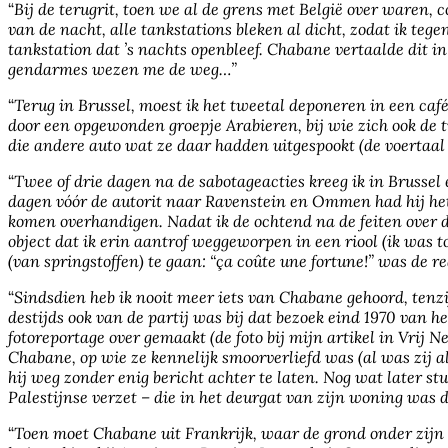
“
Bij de terugrit, toen we al de grens met België over waren, 
van de nacht, alle tankstations bleken al dicht, zodat ik te
tankstation dat ’s nachts openbleef. Chabane vertaalde dit in
gendarmes wezen me de weg…”
“
Terug in Brussel, moest ik het tweetal deponeren in een ca
door een opgewonden groepje Arabieren, bij wie zich ook de 
die andere auto wat ze daar hadden uitgespookt (de voertaal
“
Twee of drie dagen na de sabotageacties kreeg ik in Brussel 
dagen vóór de autorit naar Ravenstein en Ommen had hij het 
komen overhandigen. Nadat ik de ochtend na de feiten over 
object dat ik erin aantrof weggeworpen in een riool (ik was t
(van springstoffen) te gaan: “ça coûte une fortune!” was de r
“
Sindsdien heb ik nooit meer iets van Chabane gehoord, tenz
destijds ook van de partij was bij dat bezoek eind 1970 van h
fotoreportage over gemaakt (de foto bij mijn artikel in Vrij 
Chabane, op wie ze kennelijk smoorverliefd was (al was zij a
hij weg zonder enig bericht achter te laten. Nog wat later s
Palestijnse verzet – die in het deurgat van zijn woning was 
“
Toen moet Chabane uit Frankrijk, waar de grond onder zijn 