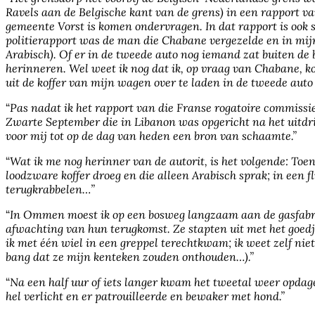
Ravels aan de Belgische kant van de grens) in een rapport va
gemeente Vorst is komen ondervragen. In dat rapport is ook
politierapport was de man die Chabane vergezelde en in mijn
Arabisch). Of er in de tweede auto nog iemand zat buiten de
herinneren. Wel weet ik nog dat ik, op vraag van Chabane, ko
uit de koffer van mijn wagen over te laden in de tweede auto (
“
Pas nadat ik het rapport van die Franse rogatoire commissi
Zwarte September die in Libanon was opgericht na het uitdrij
voor mij tot op de dag van heden een bron van schaamte.”
“
Wat ik me nog herinner van de autorit, is het volgende:
Toen
loodzware koffer droeg en die alleen Arabisch sprak; in een f
terugkrabbelen…”
“
In Ommen moest ik op een bosweg langzaam aan de gasfabrie
afwachting van hun terugkomst. Ze stapten uit met het goedje
ik met één wiel in een greppel terechtkwam; ik weet zelf niet
bang dat ze mijn kenteken zouden onthouden…).”
“
Na een half uur of iets langer kwam het tweetal weer opda
hel verlicht en er patrouilleerde en bewaker met hond.”