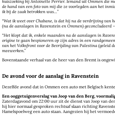
huiszoeking bij Antoinette Perrier. Iemand uit Ommen die me
de hand van een foto van mij die ze voorlegden aan het inm
ik bij de zaak betrokken was…”
“
Wat ik weet over Chabane, is dat hij na de verdrijving van 
(na de aanslagen in Ravenstein en Ommen) geconcludeerd 
“
Het klopt dat ik, enkele maanden na de aanslagen in Ravens
origine te gaan bespioneren op zijn adres in een randgemeen
van het Volksfront voor de Bevrijding van Palestina (geleid 
meewerken.”
Bovenstaande verhaal van de heer van den Bremt is ongew
De avond voor de aanslag in Ravenstein
Dezelfde avond dat in Ommen een auto met Belgisch kente
Een ooggetuigenverslag van Joop van den Berg, voormali
Zaterdagavond om 22:00 uur zit de dienst van Joop van den Be
hij hier normaal gesproken rechtsaf slaan richting Ravenste
Hamelspoelweg een auto staan. Aangezien hij het vermoeden 