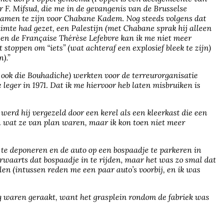
r F. Mifsud, die me in de gevangenis van de Brusselse
lnamen te zijn voor Chabane Kadem. Nog steeds volgens dat
imte had gezet, een Palestijn (met Chabane sprak hij alleen
 en de Française Thérèse Lefebvre kan ik me niet meer
stoppen om “iets” (wat achteraf een explosief bleek te zijn)
).”
 ook die Bouhadiche) werkten voor de terreurorganisatie
eger in 1971. Dat ik me hiervoor heb laten misbruiken is
erd hij vergezeld door een kerel als een kleerkast die een
 en wat ze van plan waren, maar ik kon toen niet meer
te deponeren en de auto op een bospaadje te parkeren in
erwaarts dat bospaadje in te rijden, maar het was zo smal dat
llen (intussen reden me een paar auto’s voorbij, en ik was
g waren geraakt, want het grasplein rondom de fabriek was